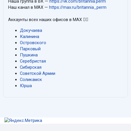
Наша группа в ВК —
https://vk.com/britannia.perm
Наш канал в MAX —
https://max.ru/britannia_perm
Аккаунты всех наших офисов в MAX 👇🏻
Докучаева
Калинина
Островского
Парковый
Пушкина
Серебристая
Сибирская
Советской Армии
Соликамск
Юрша